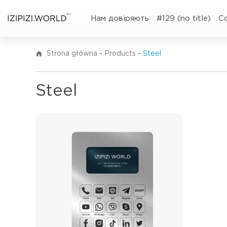
TM
Нам довіряють
#129 (no title)
C
Strona główna
-
Products
-
Steel
Steel