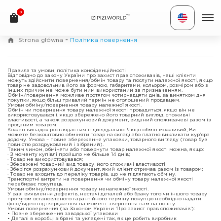
0
TM
-
Strona główna
Політика повернення
Правила та умови, політика конфіденційності
Відповідно до закону України про захист прав споживачів, наші клієнти
можуть здійснити повернення/обмін товару та послуги належної якості, якщо
товар не задовольнив його за формою, габаритами, кольором, розміром або з
інших причин не може бути ним використаний за призначенням.
Обмін/повернення можливе протягом чотирнадцяти днів, за винятком дня
покупки, якщо більш тривалий термін не оголошений продавцем.
Умови обміну/повернення товару належної якості.
Обмін чи повернення товару належної якості провадиться, якщо він не
використовувався і, якщо збережено його товарний вигляд, споживчі
властивості, а також розрахунковий документ, виданий споживачеві разом із
проданим товаром.
Кожен випадок розглядається індивідуально. Якщо обмін можливий, Ви
можете безкоштовно обміняти товар на складі або платно викликати кур’єра
додому. Умова – повне збереження упаковки, товарного вигляду (товар був
повністю роздрукований і зібраний).
Таким чином, обміняти або повернути товар належної якості можна, якщо:
· З моменту купівлі пройшло не більше 14 днів;
· Товар не використовувався;
· Збережені товарний вид товару, його споживчі властивості;
· Зберігся розрахунковий документ, який клієнт отримав разом із товаром;
· Товар не входить до переліку товарів, що не підлягають обміну.
Транспортні витрати на повернення чи обміну товару належної якості
перебирає покупець.
Умови обміну/повернення товару неналежної якості.
У разі виявлення дефектів, нестачі деталей або браку того чи іншого товару
протягом встановленого гарантійного терміну покупцю необхідно надати
фото/відео підтвердження на момент звернення нам на пошту.
Умови повернення (за Законом України ‘Про захист прав споживачів’):
• Повне збереження заводської упаковки
• Деталі в коробці зібрані та укладені так, як це робить виробник