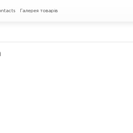
ontacts
Галерея товарів
а