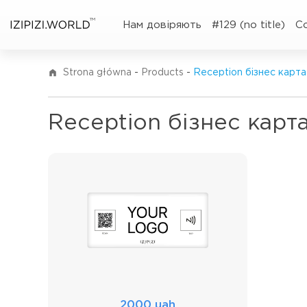
TM
Нам довіряють
#129 (no title)
C
Strona główna
-
Products
-
Reception бізнес карта
Reception бізнес карт
2000 uah