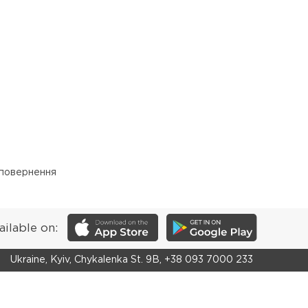
 повернення
ailable on:
Ukraine, Kyiv, Chykalenka St. 9B, +38 093 7000 233